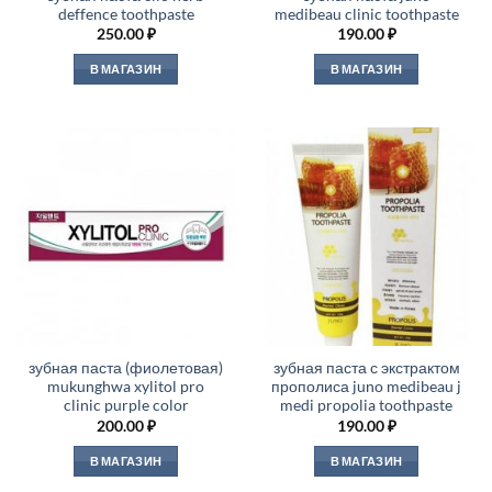
deffence toothpaste
medibeau clinic toothpaste
250.00
₽
190.00
₽
В МАГАЗИН
В МАГАЗИН
зубная паста (фиолетовая)
зубная паста с экстрактом
mukunghwa xylitol pro
прополиса juno medibeau j
clinic purple color
medi propolia toothpaste
200.00
₽
190.00
₽
В МАГАЗИН
В МАГАЗИН