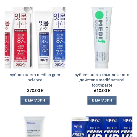
зубная паста median gum
зубная паста комплексного
science
действия medif natural
toothpaste
370.00
₽
610.00
₽
В МАГАЗИН
В МАГАЗИН