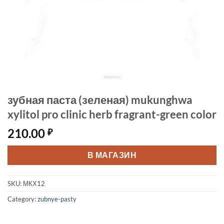
зубная паста (зеленая) mukunghwa
xylitol pro clinic herb fragrant-green color
210.00
₽
В МАГАЗИН
SKU:
МКХ12
Category:
zubnye-pasty