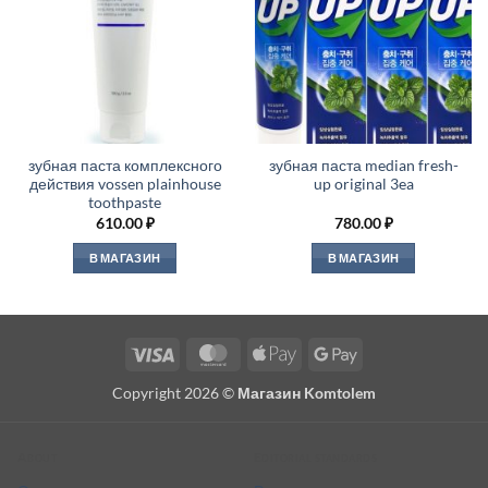
зубная паста комплексного
зубная паста median fresh-
действия vossen plainhouse
up original 3ea
toothpaste
610.00
₽
780.00
₽
В МАГАЗИН
В МАГАЗИН
Visa
MasterCard
Apple
Google
Pay
Pay
Copyright 2026 ©
Магазин Komtolem
About
Editorial standards