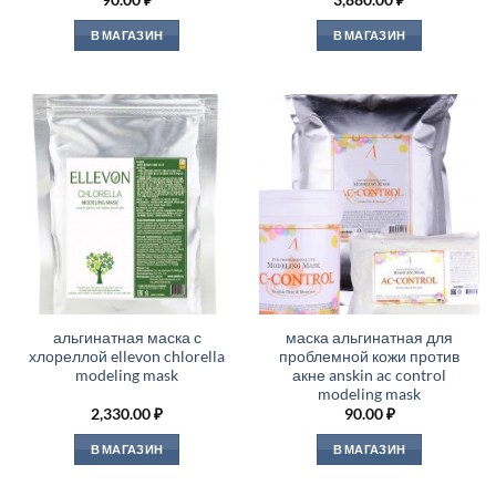
90.00
₽
3,880.00
₽
В МАГАЗИН
В МАГАЗИН
альгинатная маска с
маска альгинатная для
хлореллой ellevon chlorella
проблемной кожи против
modeling mask
акне anskin ac control
modeling mask
2,330.00
₽
90.00
₽
В МАГАЗИН
В МАГАЗИН