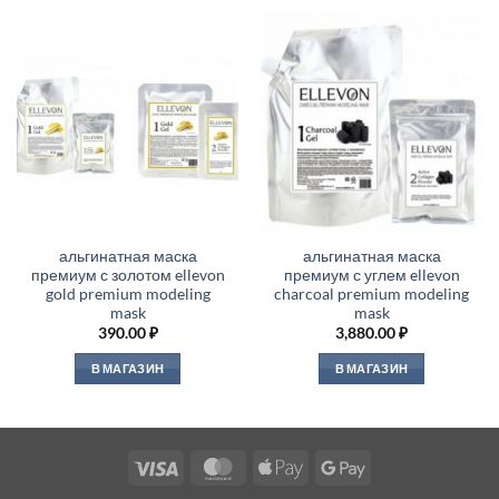
альгинатная маска
альгинатная маска
премиум с золотом ellevon
премиум с углем ellevon
gold premium modeling
charcoal premium modeling
mask
mask
390.00
₽
3,880.00
₽
В МАГАЗИН
В МАГАЗИН
Visa
MasterCard
Apple
Google
Pay
Pay