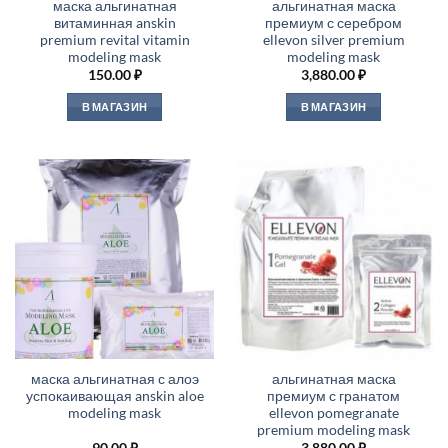
маска альгинатная
альгинатная маска
витаминная anskin
премиум с серебром
premium revital vitamin
ellevon silver premium
modeling mask
modeling mask
150.00
₽
3,880.00
₽
В МАГАЗИН
В МАГАЗИН
маска альгинатная с алоэ
альгинатная маска
успокаивающая anskin aloe
премиум с гранатом
modeling mask
ellevon pomegranate
premium modeling mask