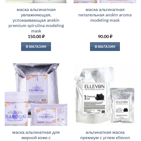
маска альгинатная
маска альгинатная
увлажняющая,
питательная anskin aroma
успокаивающая anskin
modeling mask
premium spirulina modeling
mask
150.00
₽
90.00
₽
В МАГАЗИН
В МАГАЗИН
маска альгинатная для
альгинатная маска
жирной кожи с
премиум с углем ellevon