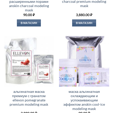
расширенными порами
charcoal premium modeling
anskin charcoal modeling
mask
mask
90.00
₽
3,880.00
₽
В МАГАЗИН
В МАГАЗИН
альгинатная маска
маска альгинатная
премиум с гранатом
охлаждающим и
ellevon pomegranate
успокаивающим
premium modeling mask
эффектом anskin cool-ice
modeling mask