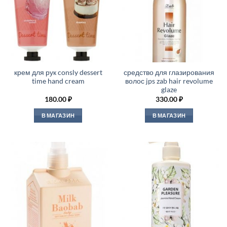
крем для рук consly dessert
средство для глазирования
time hand cream
волос jps zab hair revolume
glaze
180.00
₽
330.00
₽
В МАГАЗИН
В МАГАЗИН