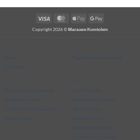
Visa
MasterCard
Apple
Google
Pay
Pay
Copyright 2026 ©
Магазин Komtolem
About
Editorial standards
О нас
Редакционная политика
Контакты
Legal
More
Условия использования
Our Principles
Политика cookies
Sources and Citations
Отказ от ответственности
Work With Us
Privacy Policy
Takedown Policy
About Affiliate Links
Community Guidelines