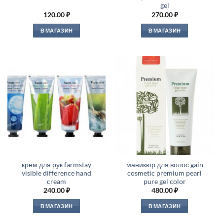
gel
120.00
₽
270.00
₽
В МАГАЗИН
В МАГАЗИН
крем для рук farmstay
маникюр для волос gain
visible difference hand
cosmetic premium pearl
cream
pure gel color
240.00
₽
480.00
₽
В МАГАЗИН
В МАГАЗИН