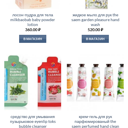
лосон-пудра для тела
жидкое мыло для рук the
milkbaobab baby powder
saem garden pleasure hand
lotion
wash
360.00
₽
520.00
₽
В МАГАЗИН
В МАГАЗИН
средство для умывания
крем-гель для рук
пузырьковое eyenlip toks
парфюмированый the
bubble cleanser
saem perfumed hand clean