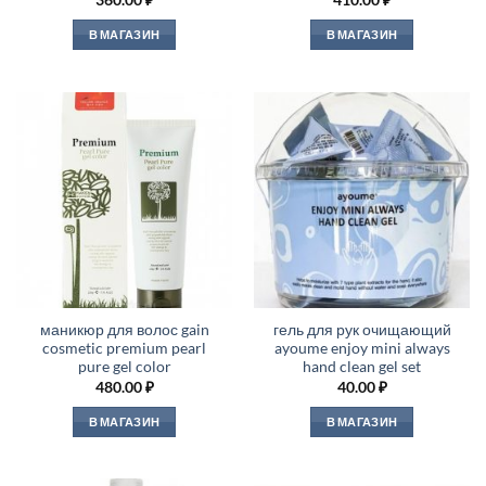
360.00
₽
410.00
₽
В МАГАЗИН
В МАГАЗИН
маникюр для волос gain
гель для рук очищающий
cosmetic premium pearl
ayoume enjoy mini always
pure gel color
hand clean gel set
480.00
₽
40.00
₽
В МАГАЗИН
В МАГАЗИН