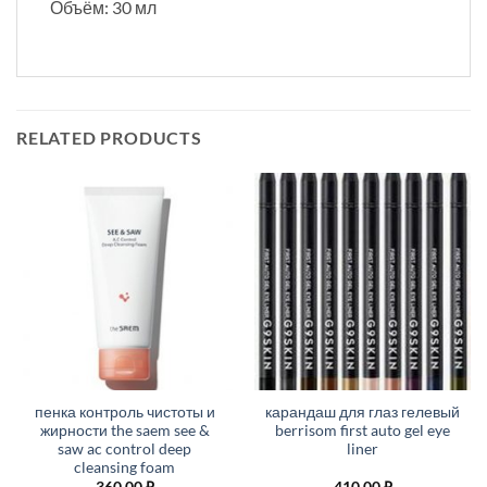
Объём: 30 мл
RELATED PRODUCTS
пенка контроль чистоты и
карандаш для глаз гелевый
жирности the saem see &
berrisom first auto gel eye
saw ac control deep
liner
cleansing foam