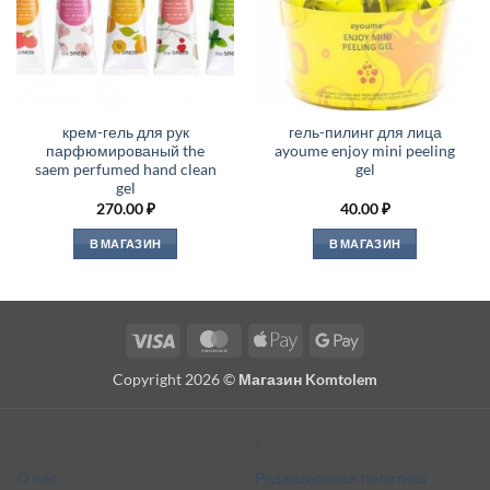
крем-гель для рук
гель-пилинг для лица
парфюмированый the
ayoume enjoy mini peeling
saem perfumed hand clean
gel
gel
270.00
₽
40.00
₽
В МАГАЗИН
В МАГАЗИН
Visa
MasterCard
Apple
Google
Pay
Pay
Copyright 2026 ©
Магазин Komtolem
About
Editorial standards
О нас
Редакционная политика