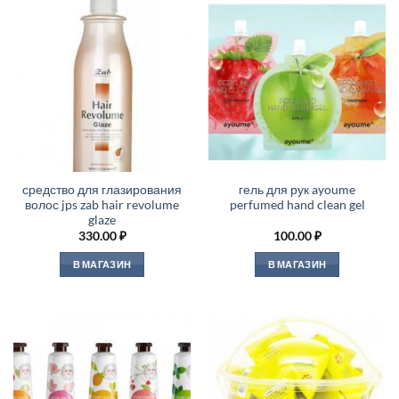
средство для глазирования
гель для рук ayoume
волос jps zab hair revolume
perfumed hand clean gel
glaze
330.00
₽
100.00
₽
В МАГАЗИН
В МАГАЗИН