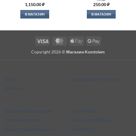
1,150.00
₽
250.00
₽
В МАГАЗИН
В МАГАЗИН
Visa
MasterCard
Apple
Google
Pay
Pay
Copyright 2026 ©
Магазин Komtolem
About
Editorial standards
О нас
Редакционная политика
Контакты
Legal
More
Условия использования
Our Principles
Политика cookies
Sources and Citations
Отказ от ответственности
Work With Us