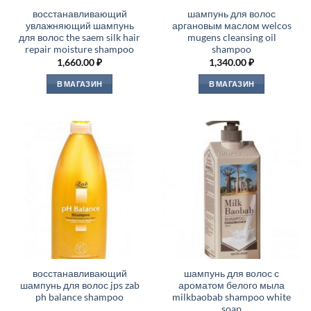
восстанавливающий
шампунь для волос
увлажняющий шампунь
аргановым маслом welcos
для волос the saem silk hair
mugens cleansing oil
repair moisture shampoo
shampoo
1,660.00
₽
1,340.00
₽
В МАГАЗИН
В МАГАЗИН
восстанавливающий
шампунь для волос с
шампунь для волос jps zab
ароматом белого мыла
ph balance shampoo
milkbaobab shampoo white
soap