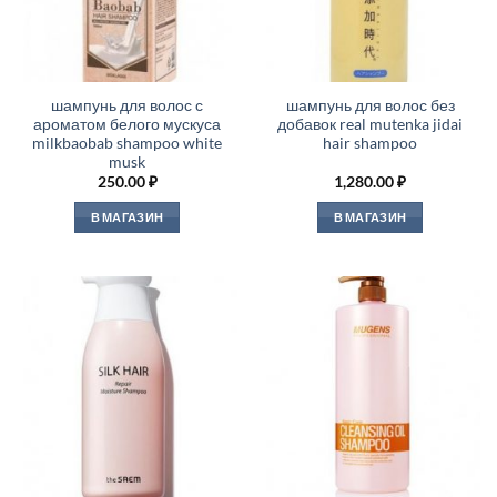
шампунь для волос с
шампунь для волос без
ароматом белого мускуса
добавок real mutenka jidai
milkbaobab shampoo white
hair shampoo
musk
250.00
₽
1,280.00
₽
В МАГАЗИН
В МАГАЗИН