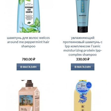
шампунь для волос welcos
увлажняющий
around me peppermint hair
протеиновый шампунь с
shampoo
lpp комплексом l’sanic
moisturizing protein lpp-
complex shampoo
780.00
₽
330.00
₽
В МАГАЗИН
В МАГАЗИН