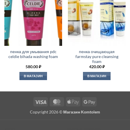
пенка для умывания pdc
пенка очищающая
celdie bihada washing foam
farmstay pure cleansing
foam
580.00
₽
420.00
₽
В МАГАЗИН
В МАГАЗИН
Visa
MasterCard
Apple
Google
Pay
Pay
Copyright 2026 ©
Магазин Komtolem
About
Editorial standards