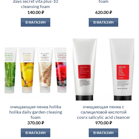
days secret vita plus-10
foam
cleansing foam
140.00
₽
620.00
₽
В МАГАЗИН
В МАГАЗИН
очищающая пенка holika
очищающая пенка с
holika daily garden cleasing
салициловой кислотой
foam
cosrx salicylic acid cleancer
370.00
₽
970.00
₽
В МАГАЗИН
В МАГАЗИН