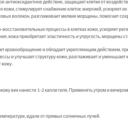
е антиоксидантное действие, защищает клетки от воздейст
 кожи, стимулирует снабжение клеток энергией, ускоряет их
вых волокон, разглаживает мелкие морщины, помогает сохра
-восстановительные процессы в клетках кожи, ускоряет рег
ия, кожа приобретает эластичность и упругость, морщины с
рует кровообращение и обладает укрепляющим действием, пр
ессы и улучшает структуру кожи, разглаживает и уменьшает
 кожу.
ожу век нанести 1-2 капли геля. Применять утром и вечеро
емпературе, вдали от прямых солнечных лучей.