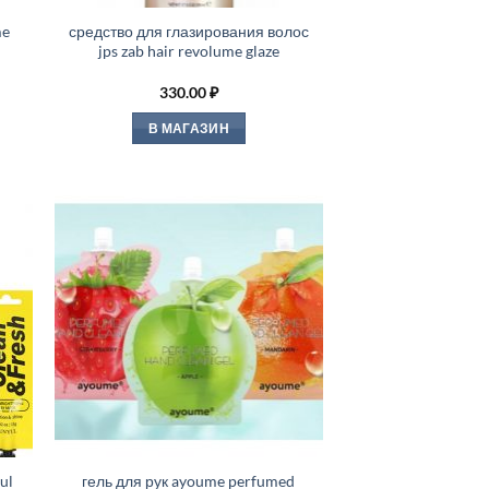
me
средство для глазирования волос
jps zab hair revolume glaze
330.00
₽
В МАГАЗИН
ul
гель для рук ayoume perfumed