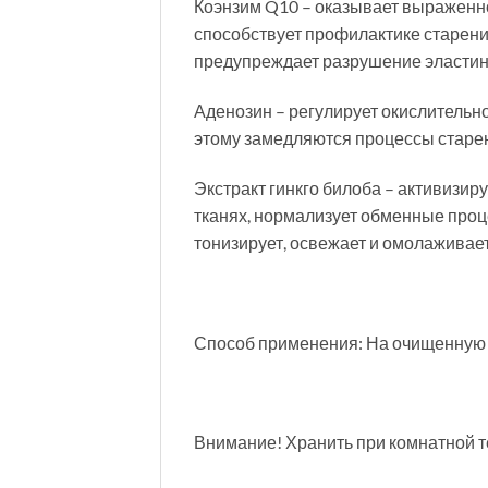
Коэнзим Q10 – оказывает выраженно
способствует профилактике старения
предупреждает разрушение эластино
Аденозин – регулирует окислительно
этому замедляются процессы старен
Экстракт гинкго билоба – активизи
тканях, нормализует обменные проц
тонизирует, освежает и омолаживает
Способ применения: На очищенную к
Внимание! Хранить при комнатной т