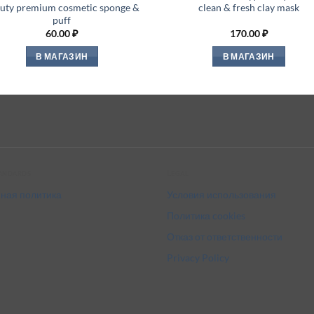
uty premium cosmetic sponge &
clean & fresh clay mask
puff
60.00
₽
170.00
₽
В МАГАЗИН
В МАГАЗИН
tandards
Legal
ная политика
Условия использования
Политика cookies
Отказ от ответственности
Privacy Policy