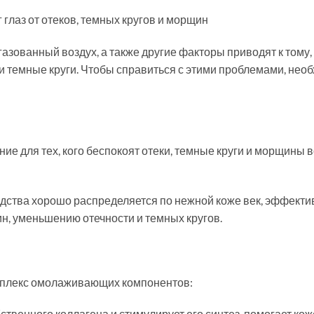
г глаз от отеков, темных кругов и морщин
агазованный воздух, а также другие факторы приводят к тому, 
 темные круги. Чтобы справиться с этими проблемами, нео
ение для тех, кого беспокоят отеки, темные круги и морщины 
ства хорошо распределяется по нежной коже век, эффективн
, уменьшению отечности и темных кругов.
омплекс омолаживающих компонентов:
ственного коллагена и стимулирует его синтез, помогает ко