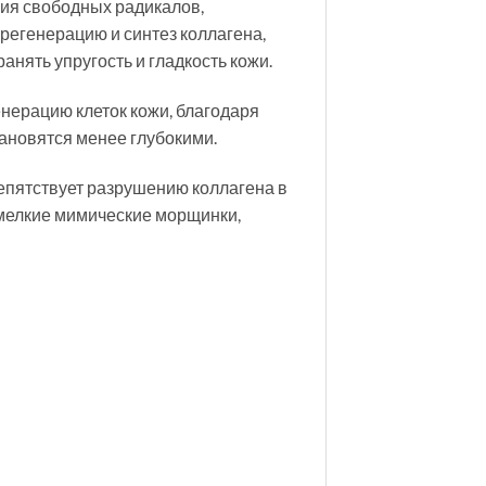
вия свободных радикалов,
 регенерацию и синтез коллагена,
нять упругость и гладкость кожи.
енерацию клеток кожи, благодаря
тановятся менее глубокими.
епятствует разрушению коллагена в
 мелкие мимические морщинки,
м