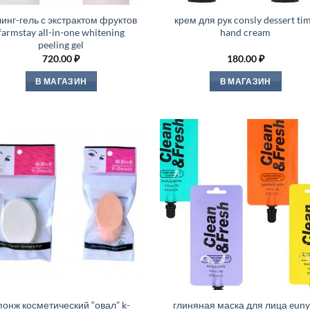
инг-гель с экстрактом фруктов
крем для рук consly dessert ti
farmstay all-in-one whitening
hand cream
peeling gel
720.00
₽
180.00
₽
В МАГАЗИН
В МАГАЗИН
понж косметический “овал” k-
глиняная маска для лица euny