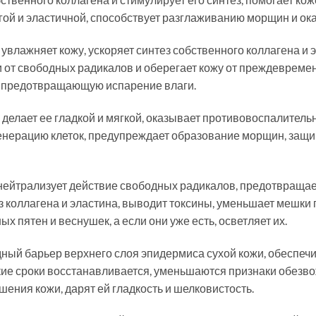
угой и эластичной, способствует разглаживанию морщин и о
увлажняет кожу, ускоряет синтез собственного коллагена и э
 от свободных радикалов и оберегает кожу от преждевремен
, предотвращающую испарение влаги.
 делает ее гладкой и мягкой, оказывает противовоспалитель
енерацию клеток, предупреждает образование морщин, защи
нейтрализует действие свободных радикалов, предотвращае
 коллагена и эластина, выводит токсины, уменьшает мешки п
 пятен и веснушек, а если они уже есть, осветляет их.
ный барьер верхнего слоя эпидермиса сухой кожи, обеспеч
кие сроки восстанавливается, уменьшаются признаки обезв
ния кожи, дарят ей гладкость и шелковистость.