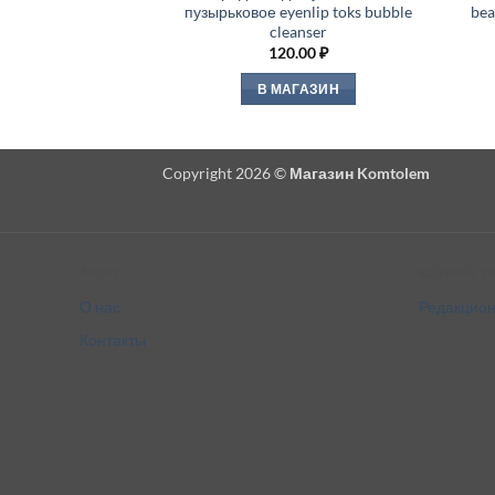
пузырьковое eyenlip toks bubble
bea
cleanser
120.00
₽
В МАГАЗИН
Copyright 2026 ©
Магазин Komtolem
About
Editorial s
О нас
Редакцион
Контакты