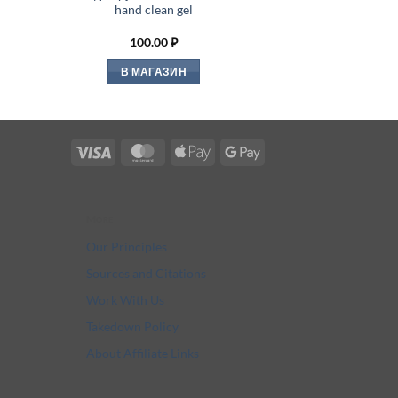
hand clean gel
100.00
₽
В МАГАЗИН
Visa
MasterCard
Apple
Google
Pay
Pay
More
Our Principles
Sources and Citations
Work With Us
Takedown Policy
About Affiliate Links
Community Guidelines