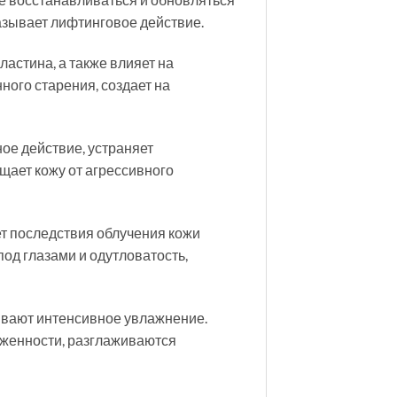
казывает лифтинговое действие.
ластина, а также влияет на
ного старения, создает на
ное действие, устраняет
щает кожу от агрессивного
т последствия облучения кожи
од глазами и одутловатость,
ивают интенсивное увлажнение.
оженности, разглаживаются