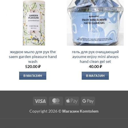
жидкое мыло для рук the
гель для рук очищающий
saem garden pleasure hand
ayoume enjoy mini always
wash
hand clean gel set
520.00
₽
40.00
₽
В МАГАЗИН
В МАГАЗИН
Visa
MasterCard
Apple
Google
Pay
Pay
Copyright 2026 ©
Магазин Komtolem
About
Editorial standards