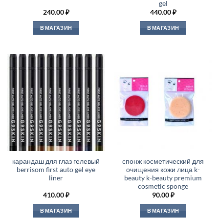
gel
240.00
₽
440.00
₽
В МАГАЗИН
В МАГАЗИН
карандаш для глаз гелевый
спонж косметический для
berrisom first auto gel eye
очищения кожи лица k-
liner
beauty k-beauty premium
cosmetic sponge
410.00
₽
90.00
₽
В МАГАЗИН
В МАГАЗИН