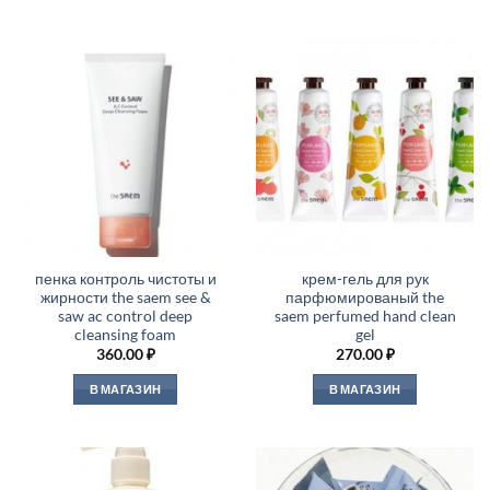
пенка контроль чистоты и
крем-гель для рук
жирности the saem see &
парфюмированый the
saw ac control deep
saem perfumed hand clean
cleansing foam
gel
360.00
₽
270.00
₽
В МАГАЗИН
В МАГАЗИН