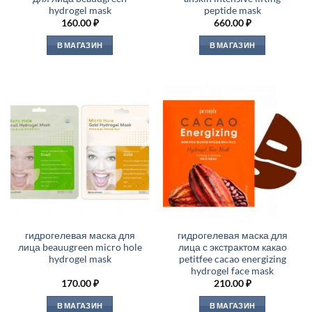
hydrogel mask
peptide mask
160.00
₽
660.00
₽
В МАГАЗИН
В МАГАЗИН
гидрогелевая маска для
гидрогелевая маска для
лица beauugreen micro hole
лица с экстрактом какао
hydrogel mask
petitfee cacao energizing
hydrogel face mask
170.00
₽
210.00
₽
В МАГАЗИН
В МАГАЗИН