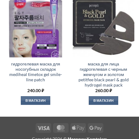
гидрогелевая маска для
маска для лица
носогубных складок
гидрогелевая с черным
mediheal timetox gel smile-
жемчугом и золотом
line patch
petitfee black pearl & gold
hydrogel mask pack
240.00
₽
260.00
₽
В МАГАЗИН
В МАГАЗИН
Visa
MasterCard
Apple
Google
Pay
Pay
Copyright 2026 ©
Магазин Komtolem