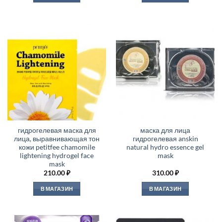
гидрогелевая маска для
маска для лица
лица, выравнивающая тон
гидрогелевая anskin
кожи petitfee chamomile
natural hydro essence gel
lightening hydrogel face
mask
mask
210.00
₽
310.00
₽
В МАГАЗИН
В МАГАЗИН