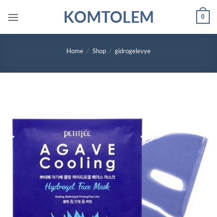
Skip
KOMTOLEM
0
to
content
Home
/
Shop
/
gidrogelevye