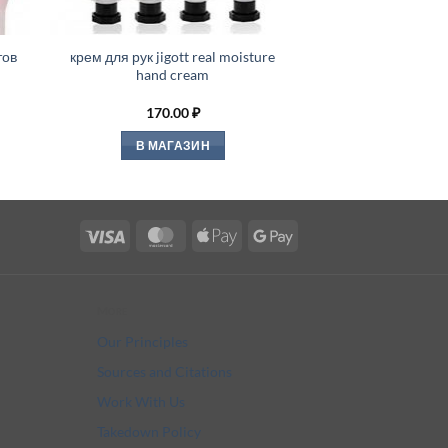
тов
крем для рук jigott real moisture
hand cream
170.00
₽
В МАГАЗИН
Visa
MasterCard
Apple
Google
Pay
Pay
More
Our Principles
Sources and Citations
Work With Us
Takedown Policy