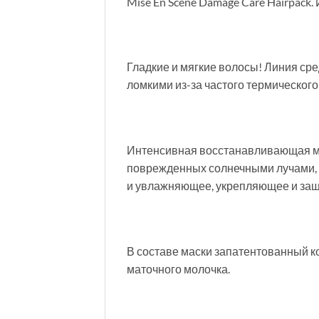
Mise En Scene Damage Care Hairpac
Гладкие и мягкие волосы! Линия ср
ломкими из-за частого термического
Интенсивная восстанавливающая мас
поврежденных солнечными лучами, а
и увлажняющее, укрепляющее и защ
В составе маски запатентованный ко
маточного молочка.