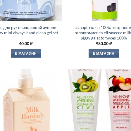
ль для рук очищающий ayoume
сыворотка со 100% экстракто
oy mini always hand clean gel set
галактомисиса elizavecca milk
piggy galactomyces 100%
40.00
₽
980.00
₽
В МАГАЗИН
В МАГАЗИН