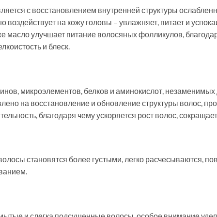
ляется с восстановлением внутренней структуры ослабленн
но воздействует на кожу головы – увлажняет, питает и успок
кже масло улучшает питание волосяных фолликулов, благодар
лкоистость и блеск.
инов, микроэлементов, белков и аминокислот, незаменимых 
влено на восстановление и обновление структуры волос, п
тельность, благодаря чему ускоряется рост волос, сокращае
олосы становятся более густыми, легко расчесываются, по
ванием.
ытые и слегка подсушенные волосы, особое внимание уделя