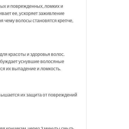
ых и поврежденных, ломких и
аивает ее, ускоряет заживление
я чему волосы становятся крепче,
для красоты и здоровья волос.
робуждает уснувшие волосяные
тся их выпадение и ломкость.
вышается их защита от повреждений
я кончикам, через 3 минуты смыть