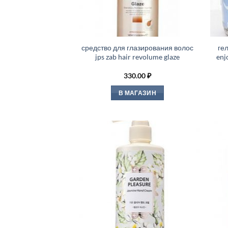
средство для глазирования волос
ге
jps zab hair revolume glaze
enj
330.00
₽
В МАГАЗИН