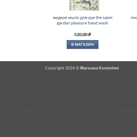
жидкое мыло для рук the saem
ло
garden pleasure hand wash
520.00
₽
В МАГАЗИН
Copyright 2026 ©
Магазин Komtolem
About
Editorial s
О нас
Редакцион
Контакты