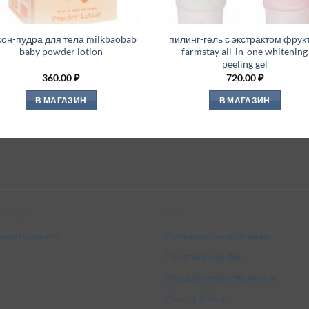
сон-пудра для тела milkbaobab
пилинг-гель с экстрактом фрук
baby powder lotion
farmstay all-in-one whitening
peeling gel
360.00
₽
720.00
₽
В МАГАЗИН
В МАГАЗИН
tandards
Legal
ная политика
Условия использования
Политика cookies
Отказ от ответственности
Privacy Policy