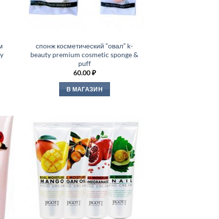
м
спонж косметический “овал” k-
y
beauty premium cosmetic sponge &
puff
60.00
₽
В МАГАЗИН