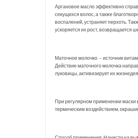
Аргановое масло эффективно справ
секущихся волос, а также благотвор
воспалений, устраняет перхоть. Та
ускоряется их рост, возвращается ше
Маточное молочко – источник витам
Действие маточного молочка напра
луковицы, активизирует их жизнедея
При регулярном применении маски в
термическим воздействием, окраши
Способ применения: Нанести на вым