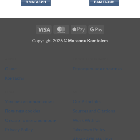
В МАГАЗИН
В МАГАЗИН
Visa
MasterCard
Apple
Google
Pay
Pay
Copyright 2026 ©
Магазин Komtolem
About
Editorial standards
О нас
Редакционная политика
Контакты
Legal
More
Условия использования
Our Principles
Политика cookies
Sources and Citations
Отказ от ответственности
Work With Us
Privacy Policy
Takedown Policy
About Affiliate Links