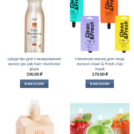
средство для глазирования
глиняная маска для лица
волос jps zab hair revolume
eunyul clean & fresh clay
glaze
mask
330.00
₽
170.00
₽
В МАГАЗИН
В МАГАЗИН