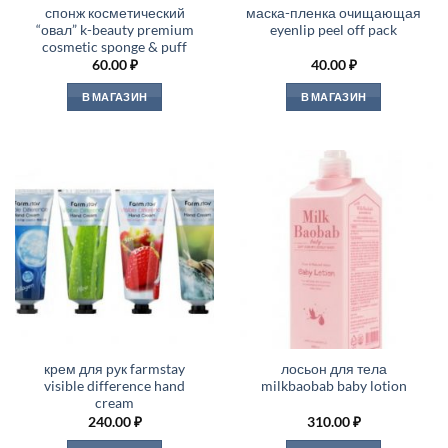
спонж косметический
маска-пленка очищающая
“овал” k-beauty premium
eyenlip peel off pack
cosmetic sponge & puff
60.00
₽
40.00
₽
В МАГАЗИН
В МАГАЗИН
крем для рук farmstay
лосьон для тела
visible difference hand
milkbaobab baby lotion
cream
240.00
₽
310.00
₽