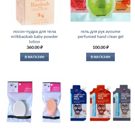
лосон-пудра для тела
гель для рук ayoume
milkbaobab baby powder
perfumed hand clean gel
lotion
360.00
₽
100.00
₽
В МАГАЗИН
В МАГАЗИН