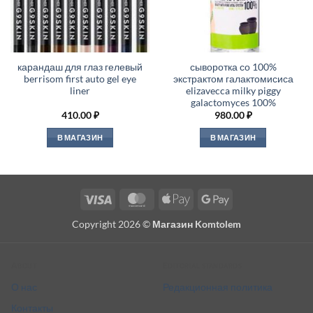
карандаш для глаз гелевый
сыворотка со 100%
berrisom first auto gel eye
экстрактом галактомисиса
liner
elizavecca milky piggy
galactomyces 100%
410.00
₽
980.00
₽
В МАГАЗИН
В МАГАЗИН
Visa
MasterCard
Apple
Google
Pay
Pay
Copyright 2026 ©
Магазин Komtolem
About
Editorial standards
О нас
Редакционная политика
Контакты