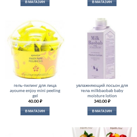
В МАГАЗИН
В МАГАЗИН
гель-пилинг для лица
увлажняющий лосьон для
ayoume enjoy mini peeling
тела milkbaobab baby
gel
moisture lotion
40.00
₽
340.00
₽
В МАГАЗИН
В МАГАЗИН