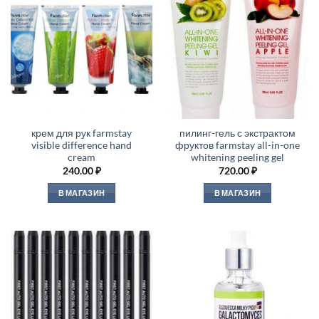
крем для рук farmstay
пилинг-гель с экстрактом
visible difference hand
фруктов farmstay all-in-one
cream
whitening peeling gel
240.00
₽
720.00
₽
В МАГАЗИН
В МАГАЗИН