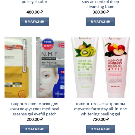
pure gel color
saw ac control deep
cleansing foam
480.00
₽
360.00
₽
В МАГАЗИН
В МАГАЗИН
гидрогелевая маска для
пилинг-гель с экстрактом
кожи вокруг глаз mediheal
фруктов farmstay all-in-one
essense gel eyefill patch
whitening peeling gel
200.00
₽
720.00
₽
В МАГАЗИН
В МАГАЗИН