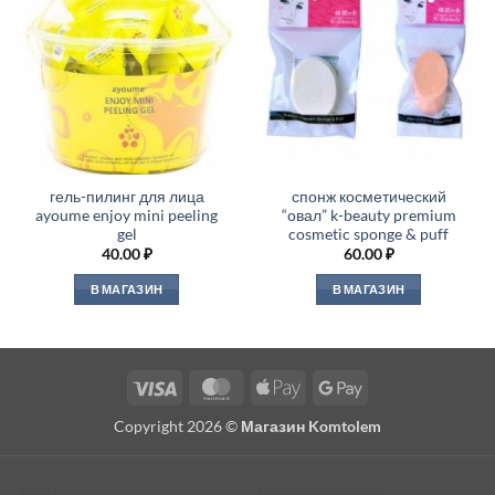
гель-пилинг для лица
спонж косметический
ayoume enjoy mini peeling
“овал” k-beauty premium
gel
cosmetic sponge & puff
40.00
₽
60.00
₽
В МАГАЗИН
В МАГАЗИН
Visa
MasterCard
Apple
Google
Pay
Pay
Copyright 2026 ©
Магазин Komtolem
About
Editorial standards