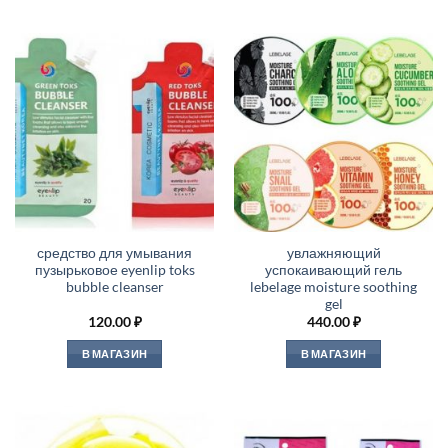
средство для умывания
увлажняющий
пузырьковое eyenlip toks
успокаивающий гель
bubble cleanser
lebelage moisture soothing
gel
120.00
₽
440.00
₽
В МАГАЗИН
В МАГАЗИН