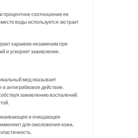
, и процентное соотношение ее
место воды используется экстракт
тракт харакеке незаменим при
ий и ускоряет заживление.
уникальный мед оказывает
 и антигрибковое действие.
особствуя заживлению воспалений.
той.
спокаивающее и очищающее
применяют для омоложения кожи,
эластичность.