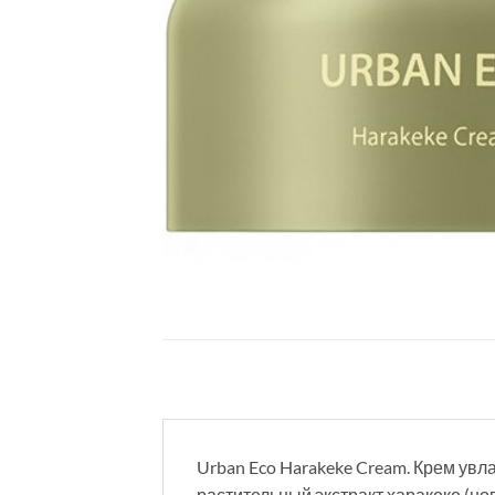
Urban Eco Harakeke Cream. Крем увл
растительный экстракт харакеке (но