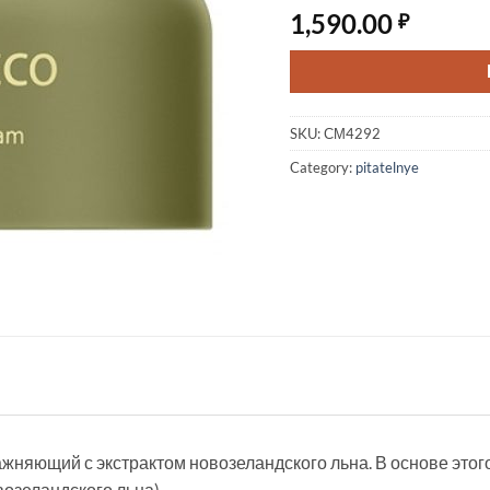
1,590.00
₽
SKU:
СМ4292
Category:
pitatelnye
ажняющий с экстрактом новозеландского льна. В основе это
возеландского льна).