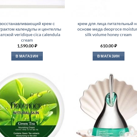
восстанавливающий крем с
крем для лица питательный н
трактом календулы и центеллы
основе меда deoproce moistu
атской veridique cica calendula
silk volume honey cream
cream
1,590.00
₽
610.00
₽
В МАГАЗИН
В МАГАЗИН