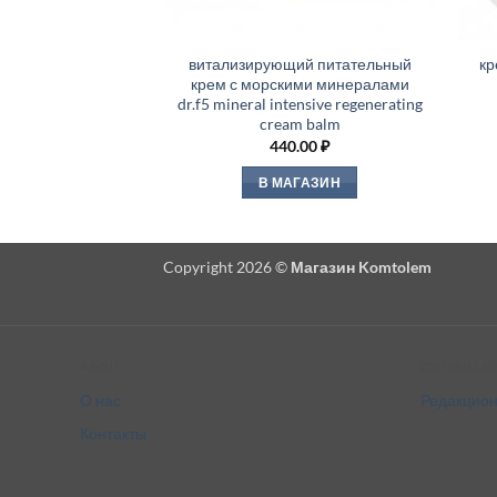
витализирующий питательный
кр
крем с морскими минералами
dr.f5 mineral intensive regenerating
cream balm
440.00
₽
В МАГАЗИН
Copyright 2026 ©
Магазин Komtolem
About
Editorial s
О нас
Редакцион
Контакты