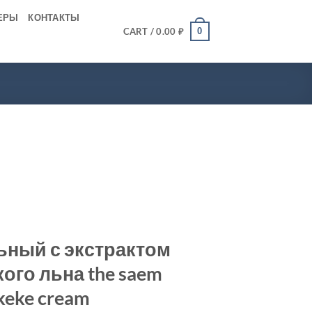
ЕРЫ
КОНТАКТЫ
0
CART /
0.00
₽
ьный с экстрактом
ого льна the saem
keke cream