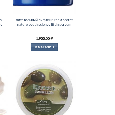
а
питательный лифтинг-крем secret
re
nature youth science lifting cream
1,900.00
₽
В МАГАЗИН