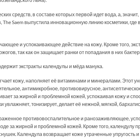
ких средств, в составе которых первой идет вода, а, значит
, The Saem выпустила инновационную линию косметики, где в
чающее и успокаивающее действие на кожу. Кроме того, экс
ожогов, так как он защищает ранки от попадания в них бактер
одержит экстракты календулы и мёда манука.
ягчает кожу, наполняет её витаминами и минералами. Этот 
тельное, антимикробное, противовирусное, антисептическое
ивает за жирной и проблемной кожей, успокаивая кожу и сп
 увлажняет, тонизирует, делает её нежной, мягкой, бархатис
выраженное противовоспалительное и ранозаживляющее, у
ходе за жирной и проблемной кожей. Кроме того, календулу 
нушек. Календула возвращает коже утраченные упругость и 