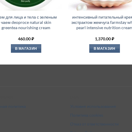
ем для лица и тела с зеленым
интенсивный питательный кре
чаем deoproce natural skin
экстрактом жемчуга farmstay wh
greentea nourishing cream
pearl intensive nutrition crea
460.00
₽
1,370.00
₽
В МАГАЗИН
В МАГАЗИН
tandards
Legal
ная политика
Условия использования
Политика cookies
Отказ от ответственности