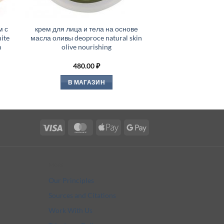
м с
крем для лица и тела на основе
ite
масла оливы deoproce natural skin
m
olive nourishing
480.00
₽
В МАГАЗИН
Visa
MasterCard
Apple
Google
Pay
Pay
More
Our Principles
Sources and Citations
Work With Us