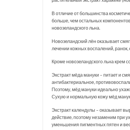
В отличие от большинства косметичес
больше, чем остальных компонентов
новозеландского льна.
Новозеландский лён оказывает смяг
лечении кожных воспалений, ранок, 
Кроме новозеландского льна крем с
Экстракт мёда мануки – питает и см
антибактериальное, противовоспали
Поэтому, мёд мануки идеально ухаж
Сухую и нормальную кожу мёд мануки
Экстракт календулы – оказывает 
действие, поэтому незаменим при у
уменьшения пигментных пятен и вес