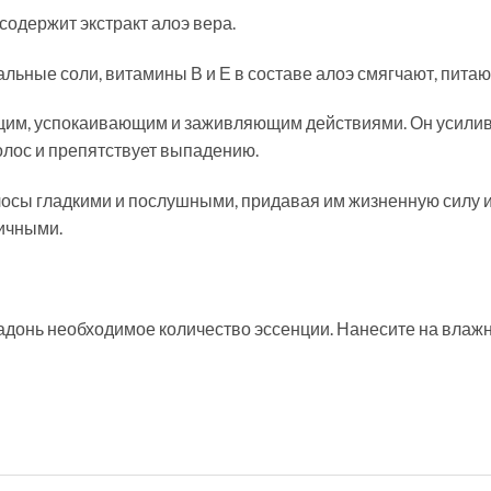
содержит экстракт алоэ вера.
ьные соли, витамины В и Е в составе алоэ смягчают, пита
щим, успокаивающим и заживляющим действиями. Он усилив
олос и препятствует выпадению.
осы гладкими и послушными, придавая им жизненную силу и
ичными.
адонь необходимое количество эссенции. Нанесите на влаж