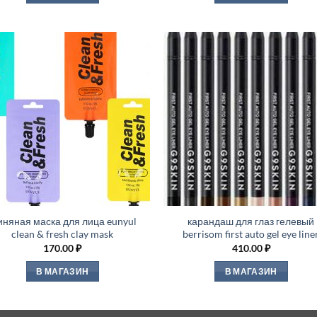
иняная маска для лица eunyul
карандаш для глаз гелевый
clean & fresh clay mask
berrisom first auto gel eye line
170.00
₽
410.00
₽
В МАГАЗИН
В МАГАЗИН