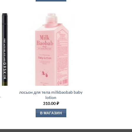
лосьон для тела milkbaobab baby
r
lotion
310.00
₽
В МАГАЗИН