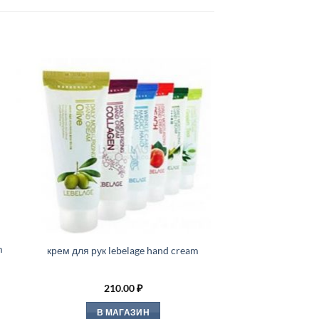
m
крем для рук lebelage hand cream
210.00
₽
В МАГАЗИН