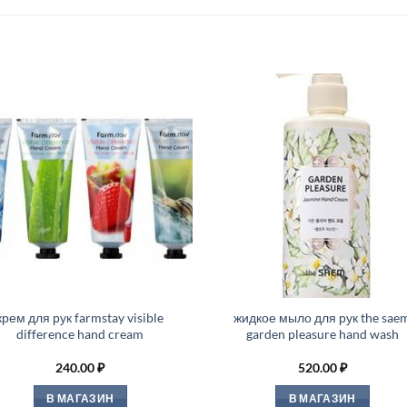
крем для рук farmstay visible
жидкое мыло для рук the sae
difference hand cream
garden pleasure hand wash
240.00
₽
520.00
₽
В МАГАЗИН
В МАГАЗИН