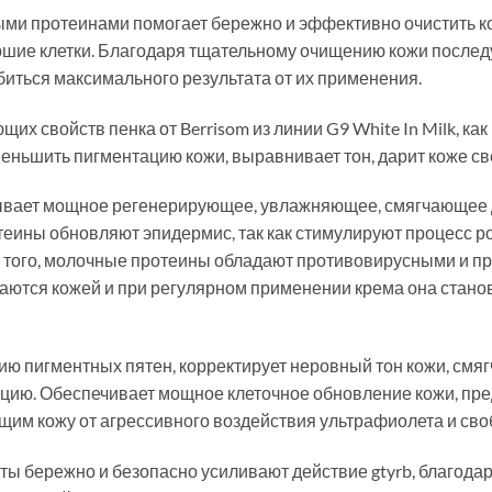
ыми протеинами помогает бережно и эффективно очистить к
ершие клетки. Благодаря тщательному очищению кожи после
иться максимального результата от их применения.
 свойств пенка от Berrisom из линии G9 White In Milk, как 
еньшить пигментацию кожи, выравнивает тон, дарит коже св
ывает мощное регенерирующее, увлажняющее, смягчающее де
еины обновляют эпидермис, так как стимулируют процесс ро
ме того, молочные протеины обладают противовирусными и 
тся кожей и при регулярном применении крема она станови
ю пигментных пятен, корректирует неровный тон кожи, смяг
цию. Обеспечивает мощное клеточное обновление кожи, пре
им кожу от агрессивного воздействия ультрафиолета и сво
ы бережно и безопасно усиливают действие gtyrb, благодар