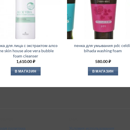
ка для лица с экстрактом алоэ
пенка для умывания pdc celdi
he skin house aloe vera bubble
bihada washing foam
foam cleanser
1,610.00
₽
580.00
₽
В МАГАЗИН
В МАГАЗИН
tandards
Legal
ная политика
Условия использования