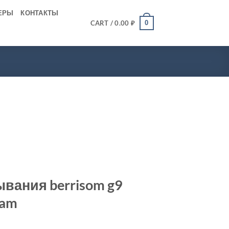
ЕРЫ
КОНТАКТЫ
0
CART /
0.00
₽
вания berrisom g9
oam