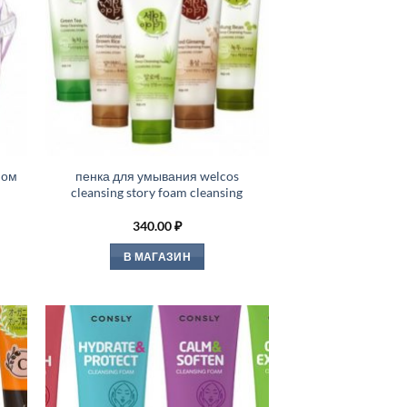
ном
пенка для умывания welcos
cleansing story foam cleansing
340.00
₽
В МАГАЗИН