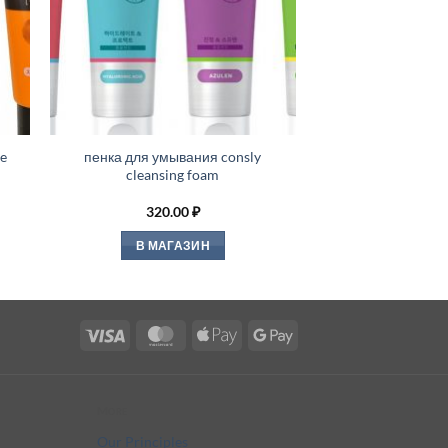
e
пенка для умывания consly
cleansing foam
320.00
₽
В МАГАЗИН
Visa
MasterCard
Apple
Google
Pay
Pay
More
Our Principles