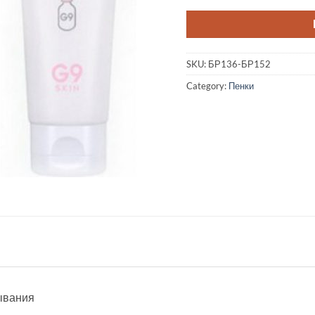
SKU:
БР136-БР152
Category:
Пенки
мывания