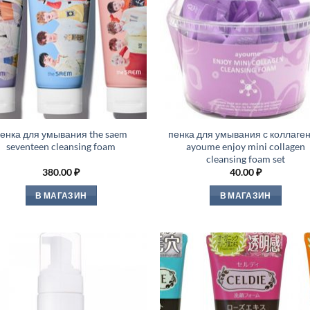
енка для умывания the saem
пенка для умывания с коллаге
seventeen cleansing foam
ayoume enjoy mini collagen
cleansing foam set
380.00
₽
40.00
₽
В МАГАЗИН
В МАГАЗИН