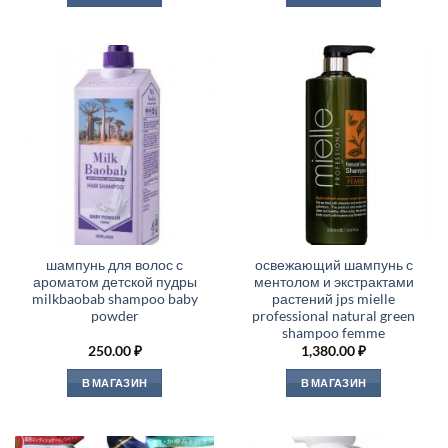
шампунь для волос с
освежающий шампунь с
ароматом детской пудры
ментолом и экстрактами
milkbaobab shampoo baby
растений jps mielle
powder
professional natural green
shampoo femme
250.00
₽
1,380.00
₽
В МАГАЗИН
В МАГАЗИН