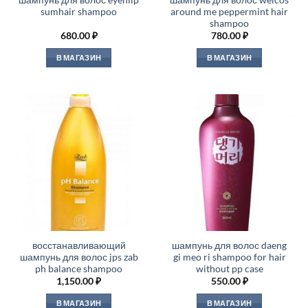
шампунь для волос eyenlip
шампунь для волос welcos
sumhair shampoo
around me peppermint hair
shampoo
680.00
₽
780.00
₽
В МАГАЗИН
В МАГАЗИН
восстанавливающий
шампунь для волос daeng
шампунь для волос jps zab
gi meo ri shampoo for hair
ph balance shampoo
without pp case
1,150.00
₽
550.00
₽
В МАГАЗИН
В МАГАЗИН