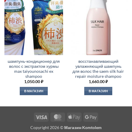
шампунь-кондиционер для
восстанавливающий
волос с экстрактом хурмы
увлажняющий шампунь
max taiyounosachi ex
для волос the saem silk hair
shampoo
repair moisture shampoo
1,050.00
₽
1,660.00
₽
В МАГАЗИН
В МАГАЗИН
Visa
MasterCard
Apple
Google
Pay
Pay
Copyright 2026 ©
Магазин Komtolem