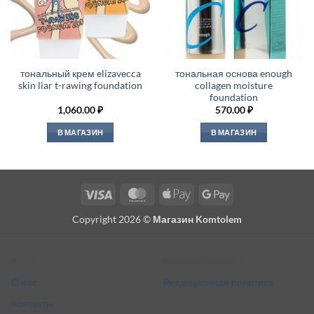
тональный крем elizavecca
тональная основа enough
skin liar t-rawing foundation
collagen moisture
foundation
1,060.00
₽
570.00
₽
В МАГАЗИН
В МАГАЗИН
Visa
MasterCard
Apple
Google
Pay
Pay
Copyright 2026 ©
Магазин Komtolem
About
Editorial standards
О нас
Редакционная политика
Контакты