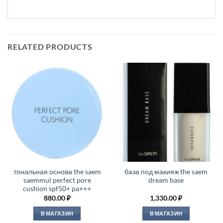
RELATED PRODUCTS
тональная основа the saem
база под макияж the saem
saemmul perfect pore
dream base
cushion spf50+ pa+++
880.00
₽
1,330.00
₽
В МАГАЗИН
В МАГАЗИН