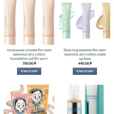
тональная основа the saem
база под макияж the saem
saemmul airy cotton
saemmul airy cotton make
foundation spf30+ pa++
up base
700.00
₽
440.00
₽
В МАГАЗИН
В МАГАЗИН