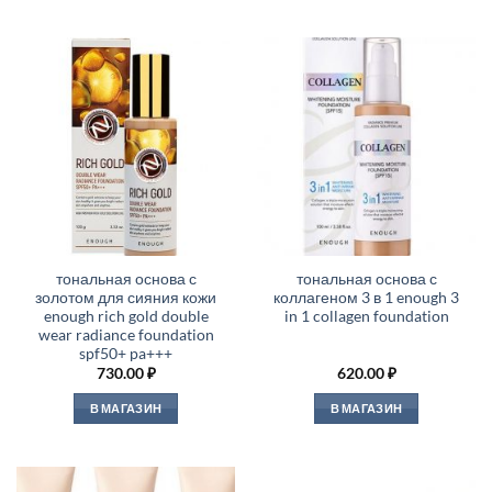
тональная основа с
тональная основа с
золотом для сияния кожи
коллагеном 3 в 1 enough 3
enough rich gold double
in 1 collagen foundation
wear radiance foundation
spf50+ pa+++
730.00
₽
620.00
₽
В МАГАЗИН
В МАГАЗИН