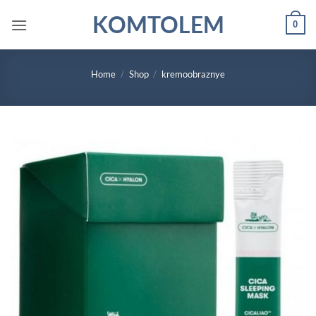
Skip
KOMTOLEM
0
to
content
Home
/
Shop
/
kremoobraznye