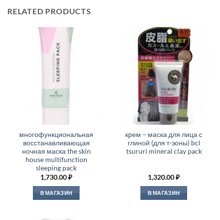
RELATED PRODUCTS
многофункциональная
крем – маска для лица с
восстанавливающая
глиной (для т-зоны) bcl
ночная маска the skin
tsururi mineral clay pack
house multifunction
sleeping pack
1,730.00
₽
1,320.00
₽
В МАГАЗИН
В МАГАЗИН