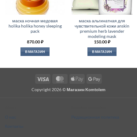
маска ночная медовая
маска альгинатная для
holika holika honey sleeping
чувствительной кожи anskin
pack
premium herb lavender
modeling mask
870.00
₽
150.00
₽
В МАГАЗИН
В МАГАЗИН
Visa
MasterCard
Apple
Google
Pay
Pay
Copyright 2026 ©
Магазин Komtolem
About
Editorial standards
О нас
Редакционная политика
Контакты