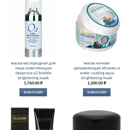
маска кислородная для
маска ночная
лица осветляющая
увлажняющая elizavecca
deoproce o2 bubble
water coating aqua
brightening mask
brightening mask
1,760.00
₽
1,200.00
₽
В МАГАЗИН
В МАГАЗИН