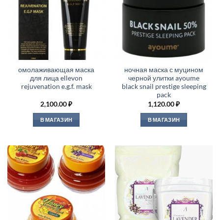
омолаживающая маска
ночная маска с муцином
для лица ellevon
черной улитки ayoume
rejuvenation e.g.f. mask
black snail prestige sleeping
pack
2,100.00
₽
1,120.00
₽
В МАГАЗИН
В МАГАЗИН